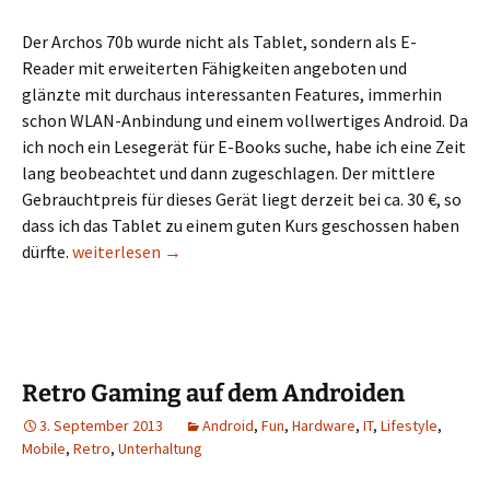
Der Archos 70b wurde nicht als Tablet, sondern als E-
Reader mit erweiterten Fähigkeiten angeboten und
glänzte mit durchaus interessanten Features, immerhin
schon WLAN-Anbindung und einem vollwertiges Android. Da
ich noch ein Lesegerät für E-Books suche, habe ich eine Zeit
lang beobeachtet und dann zugeschlagen. Der mittlere
Gebrauchtpreis für dieses Gerät liegt derzeit bei ca. 30 €, so
dass ich das Tablet zu einem guten Kurs geschossen haben
Hands On: Archos 70b E-Reader
dürfte.
weiterlesen
→
Retro Gaming auf dem Androiden
3. September 2013
Android
,
Fun
,
Hardware
,
IT
,
Lifestyle
,
Mobile
,
Retro
,
Unterhaltung