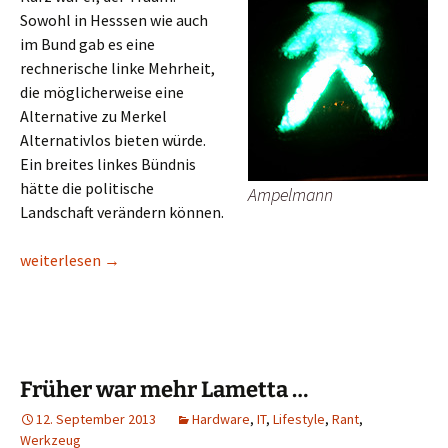
Sowohl in Hesssen wie auch
im Bund gab es eine
rechnerische linke Mehrheit,
die möglicherweise eine
Alternative zu Merkel
Alternativlos bieten würde.
Ein breites linkes Bündnis
hätte die politische
Ampelmann
Landschaft verändern können.
Politische Arithmetik
weiterlesen
→
Früher war mehr Lametta …
12. September 2013
Hardware
,
IT
,
Lifestyle
,
Rant
,
Werkzeug