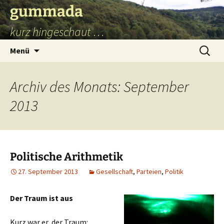
Zum
gummada
Inhalt
kurz hingeschaut …
springen
Suchen
Menü
nach:
Archiv des Monats: September
2013
Politische Arithmetik
27. September 2013
Gesellschaft
,
Parteien
,
Politik
Der Traum ist aus
Kurz war er, der Traum: