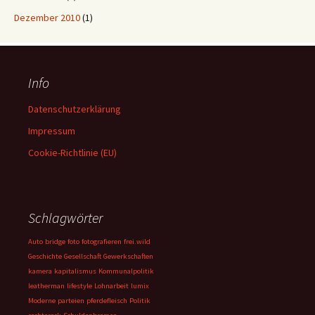
Dezember 2010
(1)
Info
Datenschutzerklärung
Impressum
Cookie-Richtlinie (EU)
Schlagwörter
Auto
bridge
foto
fotografieren
frei.wild
Geschichte
Gesellschaft
Gewerkschaften
kamera
kapitalismus
Kommunalpolitik
leatherman
lifestyle
Lohnarbeit
lumix
Moderne
parteien
pferdefleisch
Politik