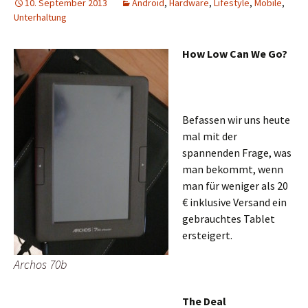
10. September 2013
Android
,
Hardware
,
Lifestyle
,
Mobile
,
Unterhaltung
How Low Can We Go?
Befassen wir uns heute
mal mit der
spannenden Frage, was
man bekommt, wenn
man für weniger als 20
€ inklusive Versand ein
gebrauchtes Tablet
ersteigert.
Archos 70b
The Deal