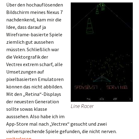
Über den hochauflösenden
Bildschirm meines Nexus 7
nachdenkend, kam mir die
Idee, dass darauf ja
Wireframe-basierte Spiele
ziemlich gut aussehen
müssten. Schließlich war
die Vektorgrafik der
Vectrex extrem scharf, alle
Umsetzungen auf
pixelbasierten Emulatoren
können das nicht abbilden.
Mit den „Retina“-Displays
der neuesten Generation
Line Racer
sollte sowas klasse
ausssehen. Also habe ich im
App-Store mal nach „Vectrex“ gesucht und zwei
vielversprechende Spiele gefunden, die nicht nerven.
Retro Gaming auf dem Androiden
weiterlesen
→