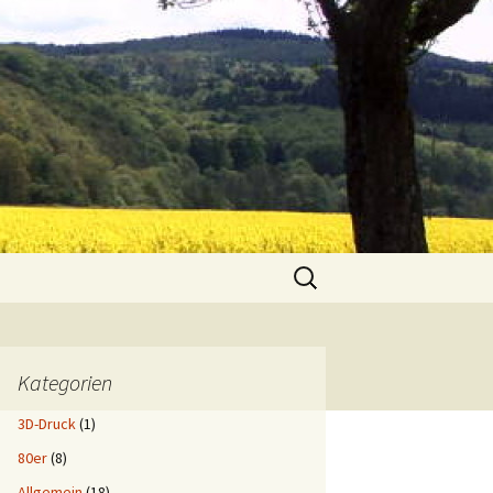
Suchen
nach:
Kategorien
3D-Druck
(1)
80er
(8)
Allgemein
(18)