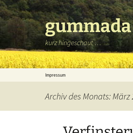
Zum
Inhalt
springen
gummada
kurz hingeschaut …
Impressum
Archiv des Monats: März
Verfinste