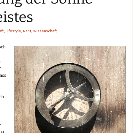
istes
ft
,
Lifestyle
,
Rant
,
Wissenschaft
och
n
r
ass
ch
r
al.