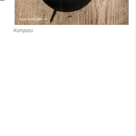
eistes
Kompass