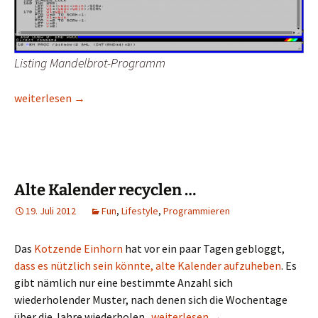
Listing Mandelbrot-Programm
Programmieren, als wäre es 1982 …
weiterlesen
→
Alte Kalender recyclen …
19. Juli 2012
Fun
,
Lifestyle
,
Programmieren
Das
Kotzende Einhorn
hat vor ein paar Tagen gebloggt,
dass es nützlich sein könnte, alte Kalender aufzuheben
. Es
gibt nämlich nur eine bestimmte Anzahl sich
wiederholender Muster, nach denen sich die Wochentage
Alte Kalender recyclen …
über die Jahre wiederholen.
weiterlesen
→