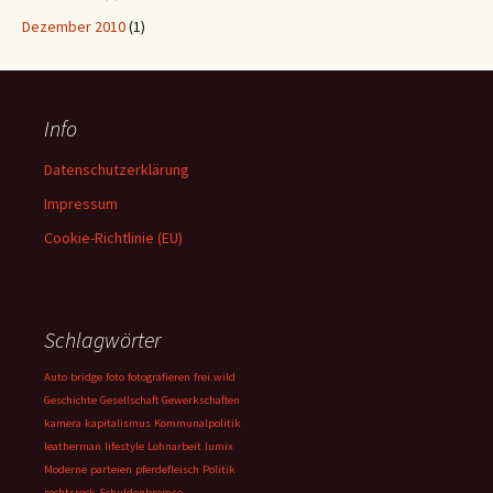
Dezember 2010
(1)
Info
Datenschutzerklärung
Impressum
Cookie-Richtlinie (EU)
Schlagwörter
Auto
bridge
foto
fotografieren
frei.wild
Geschichte
Gesellschaft
Gewerkschaften
kamera
kapitalismus
Kommunalpolitik
leatherman
lifestyle
Lohnarbeit
lumix
Moderne
parteien
pferdefleisch
Politik
rechtsrock
Schuldenbremse