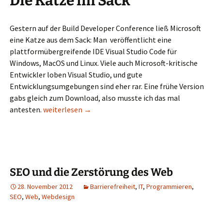
Die Katze im Sack
Gestern auf der Build Developer Conference ließ Microsoft
eine Katze aus dem Sack: Man veröffentlicht eine
plattformübergreifende IDE Visual Studio Code für
Windows, MacOS und Linux. Viele auch Microsoft-kritische
Entwickler loben Visual Studio, und gute
Entwicklungsumgebungen sind eher rar. Eine frühe Version
gabs gleich zum Download, also musste ich das mal
Visual Studio Code unter Ubuntu
antesten.
weiterlesen
→
SEO und die Zerstörung des Web
28. November 2012
Barrierefreiheit
,
IT
,
Programmieren
,
SEO
,
Web
,
Webdesign