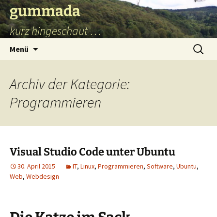
Zum
gummada
Inhalt
kurz hingeschaut …
springen
Suchen
Menü
nach:
Archiv der Kategorie:
Programmieren
Visual Studio Code unter Ubuntu
30. April 2015
IT
,
Linux
,
Programmieren
,
Software
,
Ubuntu
,
Web
,
Webdesign