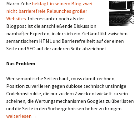
Marco Zehe
beklagt in seinem Blog zwei
nicht barrierefreie Relaunches großer
Websites
. Interessanter noch als der
Blogpost ist die anschließende Diskussion
namhafter Experten, in der sich ein Zielkonflikt zwischen
semantischem HTML und Barrierefreiheit auf der einen
Seite und SEO auf der anderen Seite abzeichnet.
Das Problem
Wer semantische Seiten baut, muss damit rechnen,
Position zu verlieren gegen dubiose technisch unsinnige
Codekonstrukte, die nur zu dem Zweck entwickelt zu sein
scheinen, die Wertungsmechanismen Googles zu überlisten
und die Seite in den Suchergebnissen höher zu bringen.
SEO und die Zerstörung des Web
weiterlesen
→