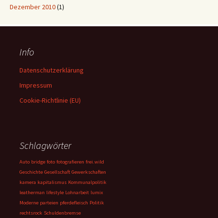
Dezember 2010
(1)
Info
Datenschutzerklärung
Impressum
Cookie-Richtlinie (EU)
Schlagwörter
Auto
bridge
foto
fotografieren
frei.wild
Geschichte
Gesellschaft
Gewerkschaften
kamera
kapitalismus
Kommunalpolitik
leatherman
lifestyle
Lohnarbeit
lumix
Moderne
parteien
pferdefleisch
Politik
rechtsrock
Schuldenbremse