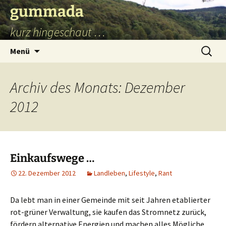
Zum
gummada
Inhalt
kurz hingeschaut …
springen
Suchen
Menü
nach:
Archiv des Monats: Dezember
2012
Einkaufswege …
22. Dezember 2012
Landleben
,
Lifestyle
,
Rant
Da lebt man in einer Gemeinde mit seit Jahren etablierter
rot-grüner Verwaltung, sie kaufen das Stromnetz zurück,
fördern alternative Energien und machen alles Mögliche.