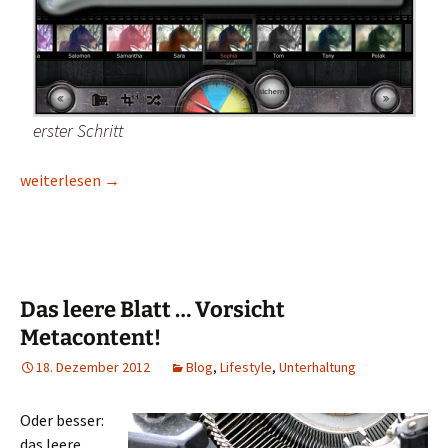
erster Schritt
Fotos im Instagram-Style ohne Webdienst
weiterlesen
→
Das leere Blatt … Vorsicht
Metacontent!
18. Dezember 2012
Blog
,
Lifestyle
,
Unterhaltung
Oder besser:
das leere