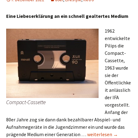
Eine Liebeserklärung an ein schnell gealtertes Medium
1962
entwickelte
Pilips die
Compact-
Cassette,
1963 wurde
sie der
Öffentlichke
it anlässlich
der IFA
Compact-Cassette
vorgestellt.
Anfang der
80er Jahre zog sie dann dank bezahlbarer Abspiel- und
Aufnahmegeräte in die Jugendzimmer ein und wurde das
50 Jahre Compact-Cass
prägende Medium einer Generation …
weiterlesen
→