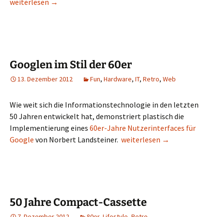
Das leere Blatt … Vorsicht Metacontent!
weiterlesen
→
Googlen im Stil der 60er
13. Dezember 2012
Fun
,
Hardware
,
IT
,
Retro
,
Web
Wie weit sich die Informationstechnologie in den letzten
50 Jahren entwickelt hat, demonstriert plastisch die
Implementierung eines
60er-Jahre Nutzerinterfaces für
Googlen im Stil der 60er
Google
von Norbert Landsteiner.
weiterlesen
→
50 Jahre Compact-Cassette
7. Dezember 2012
80er
,
Lifestyle
,
Retro