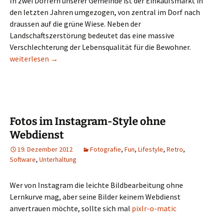
In zwei Dörfern unserer Gemeinde ist der Einkaufsmarkt in
den letzten Jahren umgezogen, von zentral im Dorf nach
draussen auf die grüne Wiese. Neben der
Landschaftszerstörung bedeutet das eine massive
Verschlechterung der Lebensqualität für die Bewohner.
Einkaufswege …
weiterlesen
→
Fotos im Instagram-Style ohne
Webdienst
19. Dezember 2012
Fotografie
,
Fun
,
Lifestyle
,
Retro
,
Software
,
Unterhaltung
Wer von Instagram die leichte Bildbearbeitung ohne
Lernkurve mag, aber seine Bilder keinem Webdienst
anvertrauen möchte, sollte sich mal
pixlr-o-matic