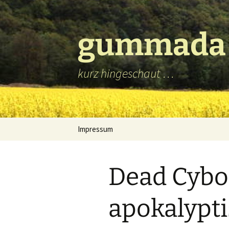
Zum
Inhalt
springen
gummada
kurz hingeschaut …
Impressum
Dead Cybo
apokalypti