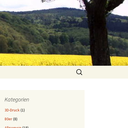
Suchen
nach:
Kategorien
3D-Druck
(1)
80er
(8)
Allgemein
(18)