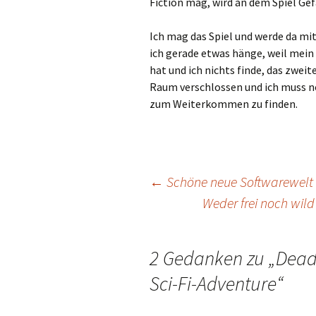
Fiction mag, wird an dem Spiel Gef
Ich mag das Spiel und werde da m
ich gerade etwas hänge, weil mein
hat und ich nichts finde, das zwei
Raum verschlossen und ich muss n
zum Weiterkommen zu finden.
Beitragsnavigation
←
Schöne neue Softwarewel
Weder frei noch wild
2 Gedanken zu „
Dead
Sci-Fi-Adventure
“