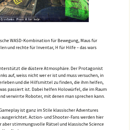
ssische WASD-Kombination für Bewegung, Maus für
n und rechte für Inventar, H für Hilfe – das wars
nterstützt die düstere Atmosphäre. Der Protagonist
s auf, weiss nicht wer er ist und muss versuchen, in
leben und die Hilfsmittel zu finden, die ihm helfen,
was passiert ist. Dabei helfen Holowürfel, die im Raum
 und verwirrte Roboter, mit denen man sprechen kann.
s Gameplay ist ganz im Stile klassischer Adventures
ausgerichtet. Action- und Shooter-Fans werden hier
r aber stimmungsvolle Rätsel und klassische Science