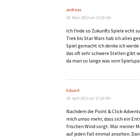
andreas
20. März 2013 um 13:20 Uhr
Ich finde so Zukunfts Spiele echt 
Trek bis Star Wars hab ich alles ge
Spiel gemacht ich denke ich werde 
das oft sehr schwere Stellen gibt 
da man so lange was vom Spielspa
Eduard
20. April 2013 um 17:10 Uhr
Nachdem die Point & Click-Adventur
mich umso mehr, dass sich ein Entw
frischen Wind sorgt. War meiner M
auf jeden Fall einmal ansehen. Dank