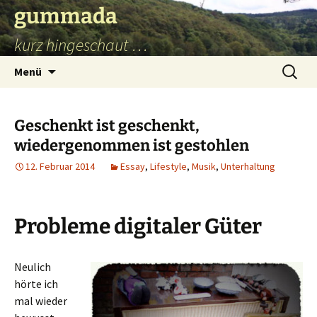
Zum
gummada
Inhalt
kurz hingeschaut …
springen
Suchen
Menü
nach:
Geschenkt ist geschenkt,
wiedergenommen ist gestohlen
12. Februar 2014
Essay
,
Lifestyle
,
Musik
,
Unterhaltung
Probleme digitaler Güter
Neulich
hörte ich
mal wieder