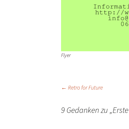
Flyer
Beitragsnavigation
←
Retro for Future
9 Gedanken zu „
Erste