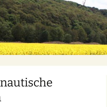
onautische
n