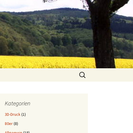
Suchen
nach:
Kategorien
3D-Druck
(1)
80er
(8)
Allgemein
(18)