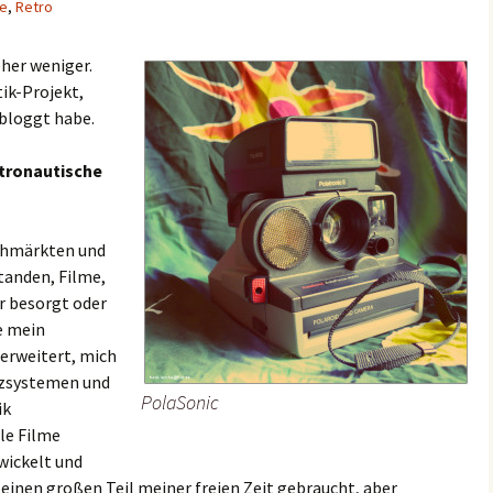
le
,
Retro
 eher weniger.
ik-Projekt,
bloggt habe.
etronautische
lohmärkten und
tanden, Filme,
r besorgt oder
be mein
erweitert, mich
tzsystemen und
PolaSonic
ik
le Filme
wickelt und
t einen großen Teil meiner freien Zeit gebraucht, aber