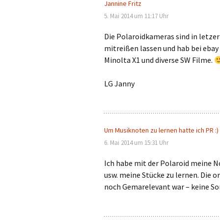
Jannine Fritz
5. Mai 2014 um 11:17 Uhr
Die Polaroidkameras sind in letzer 
mitreißen lassen und hab bei ebay
Minolta X1 und diverse SW Filme.
LG Janny
Um Musiknoten zu lernen hatte ich PR :)
6. Mai 2014 um 15:31 Uhr
Ich habe mit der Polaroid meine N
usw. meine Stücke zu lernen. Die o
noch Gemarelevant war – keine So