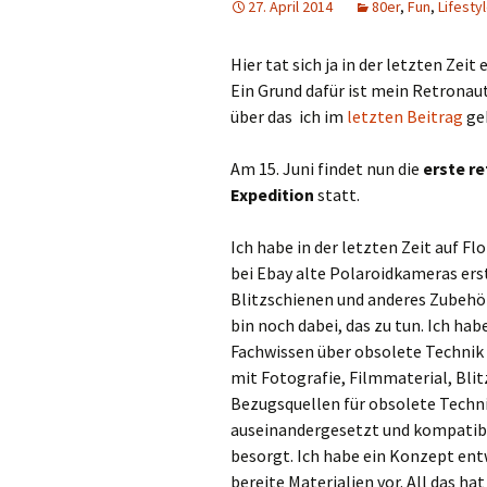
27. April 2014
80er
,
Fun
,
Lifesty
Hier tat sich ja in der letzten Zeit
Ein Grund dafür ist mein Retronaut
über das ich im
letzten Beitrag
ge
Am 15. Juni findet nun die
erste r
Expedition
statt.
Ich habe in der letzten Zeit auf F
bei Ebay alte Polaroidkameras ers
Blitzschienen und anderes Zubehö
bin noch dabei, das zu tun. Ich ha
Fachwissen über obsolete Technik 
mit Fotografie, Filmmaterial, Bli
Bezugsquellen für obsolete Techn
auseinandergesetzt und kompatib
besorgt. Ich habe ein Konzept ent
bereite Materialien vor. All das ha