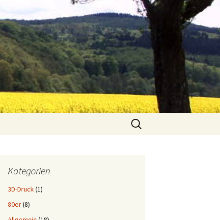
Suchen
nach:
Kategorien
3D-Druck
(1)
80er
(8)
Allgemein
(18)