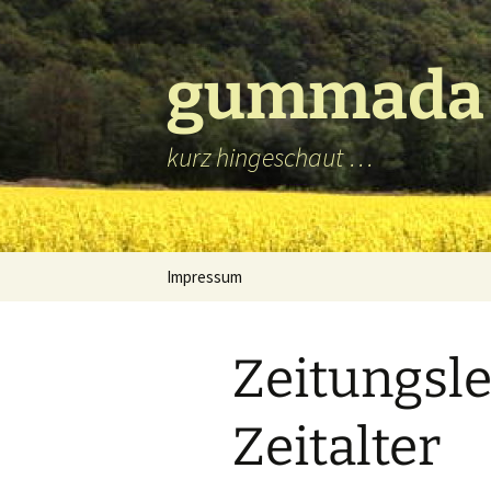
Zum
Inhalt
springen
gummada
kurz hingeschaut …
Impressum
Zeitungsle
Zeitalter