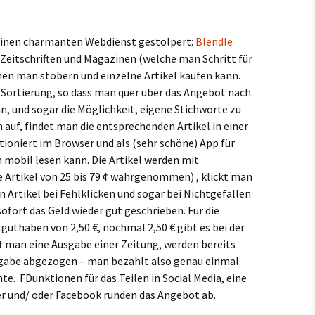
 einen charmanten Webdienst gestolpert:
Blendle
 Zeitschriften und Magazinen (welche man Schritt für
nen man stöbern und einzelne Artikel kaufen kann.
Sortierung, so dass man quer über das Angebot nach
 und sogar die Möglichkeit, eigene Stichworte zu
auf, findet man die entsprechenden Artikel in einer
tioniert im Browser und als (sehr schöne) App für
h mobil lesen kann. Die Artikel werden mit
 Artikel von 25 bis 79 ¢ wahrgenommen) , klickt man
n Artikel bei Fehlklicken und sogar bei Nichtgefallen
ort das Geld wieder gut geschrieben. Für die
guthaben von 2,50 €, nochmal 2,50 € gibt es bei der
t man eine Ausgabe einer Zeitung, werden bereits
usgabe abgezogen – man bezahlt also genau einmal
e. FDunktionen für das Teilen in Social Media, eine
er und/ oder Facebook runden das Angebot ab.