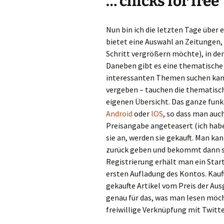
… chicks for free
Nun bin ich die letzten Tage über
bietet eine Auswahl an Zeitungen,
Schritt vergrößern möchte), in de
Daneben gibt es eine thematische 
interessanten Themen suchen kann,
vergeben – tauchen die thematisch 
eigenen Übersicht. Das ganze funk
Android
oder
IOS
, so dass man auc
Preisangabe angeteasert (ich habe
sie an, werden sie gekauft. Man kan
zurück geben und bekommt dann sof
Registrierung erhält man ein Start
ersten Aufladung des Kontos. Kauf
gekaufte Artikel vom Preis der A
genau für das, was man lesen möcht
freiwillige Verknüpfung mit Twitt