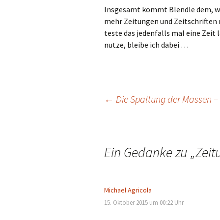
Insgesamt kommt Blendle dem, was
mehr Zeitungen und Zeitschriften
teste das jedenfalls mal eine Zeit
nutze, bleibe ich dabei …
Beitragsnavigation
←
Die Spaltung der Massen –
Ein Gedanke zu „
Zeit
Michael Agricola
15. Oktober 2015 um 00:22 Uhr