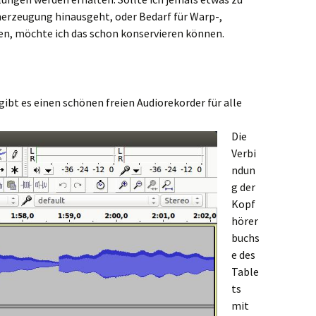
herzeugung hinausgeht, oder Bedarf für Warp-,
n, möchte ich das schon konservieren können.
gibt es einen schönen freien Audiorekorder für alle
Die
Verbi
ndun
g der
Kopf
hörer
buchs
e des
Table
ts
mit