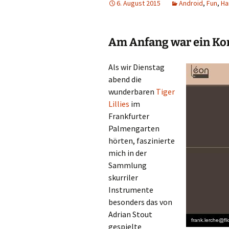
6. August 2015
Android
,
Fun
,
Ha
Am Anfang war ein Ko
Als wir Dienstag
abend die
wunderbaren
Tiger
Lillies
im
Frankfurter
Palmengarten
hörten, faszinierte
mich in der
Sammlung
skurriler
Instrumente
besonders das von
Adrian Stout
gespielte