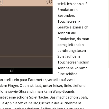
stieß ich dann auf
Emulatoren.
Besonders
Touchscreen-
Geräte eignen sich
sehr für die
Emulation, da man
dem gleitenden
berührungslosen
Spiel auf dem
Touchscreen schon
sehr nahe kommt.
Eine schöne
n stellt ein paar Parameter, verteilt auf zwei
em Finger. Oben ist laut, unter leiser, links tief und
 Töne sowie Glissandi, man kann Warp-Sounds
ietet eine schöne Spielfläche. Das macht schon Spaß,
. Die App bietet keine Möglichkeit des Aufnehmens
llungen werden erhalten. Sollte ich jemals etwas zu