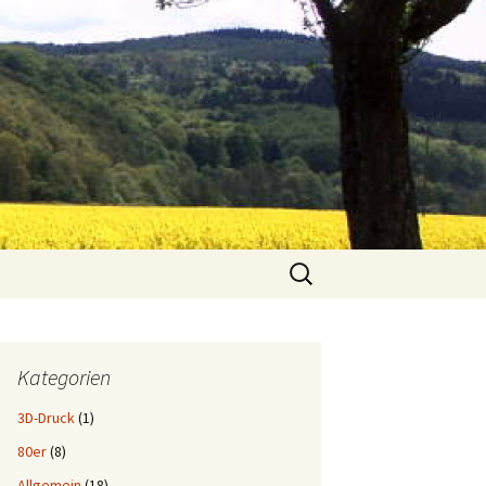
Suchen
nach:
Kategorien
3D-Druck
(1)
80er
(8)
Allgemein
(18)