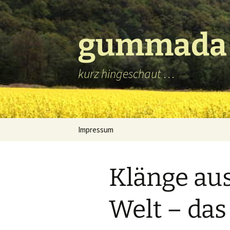
Zum
Inhalt
springen
gummada
kurz hingeschaut …
Impressum
Klänge au
Welt – da