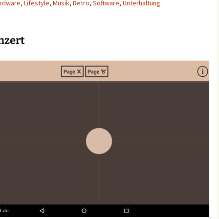
rdware
,
Lifestyle
,
Musik
,
Retro
,
Software
,
Unterhaltung
nzert