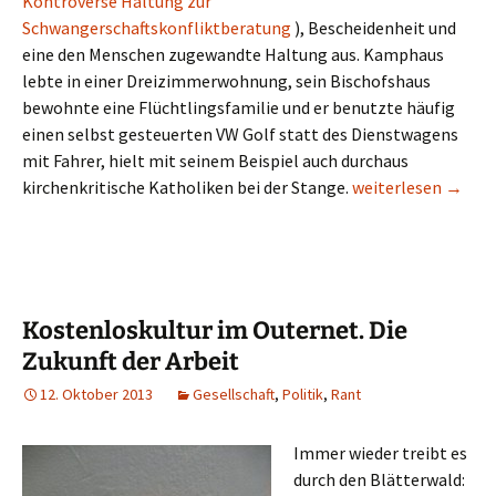
Kontroverse Haltung zur
Schwangerschaftskonfliktberatung
), Bescheidenheit und
eine den Menschen zugewandte Haltung aus. Kamphaus
lebte in einer Dreizimmerwohnung, sein Bischofshaus
bewohnte eine Flüchtlingsfamilie und er benutzte häufig
einen selbst gesteuerten VW Golf statt des Dienstwagens
mit Fahrer, hielt mit seinem Beispiel auch durchaus
Die Zerstörung der 
kirchenkritische Katholiken bei der Stange.
weiterlesen
→
Kostenloskultur im Outernet. Die
Zukunft der Arbeit
12. Oktober 2013
Gesellschaft
,
Politik
,
Rant
Immer wieder treibt es
durch den Blätterwald: