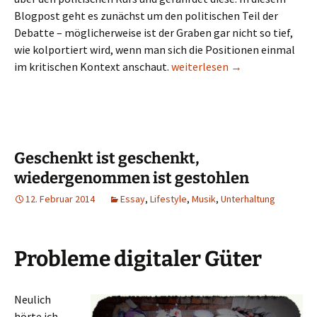
Blogpost geht es zunächst um den politischen Teil der
Debatte – möglicherweise ist der Graben gar nicht so tief,
wie kolportiert wird, wenn man sich die Positionen einmal
Links, sozialliberal, vorn ode
im kritischen Kontext anschaut.
weiterlesen
→
Geschenkt ist geschenkt,
wiedergenommen ist gestohlen
12. Februar 2014
Essay
,
Lifestyle
,
Musik
,
Unterhaltung
Probleme digitaler Güter
Neulich
hörte ich