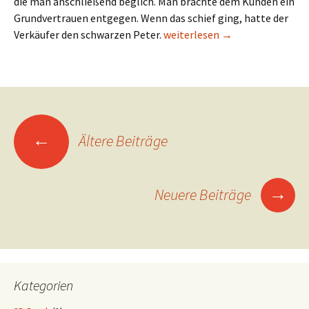
die man anschließend beglich. Man brachte dem Kunden ein
Grundvertrauen entgegen. Wenn das schief ging, hatte der
Verkehrte Welt. Marketing im 
Verkäufer den schwarzen Peter.
weiterlesen
→
Beitragsnavigation
←
Ältere Beiträge
→
Neuere Beiträge
Kategorien