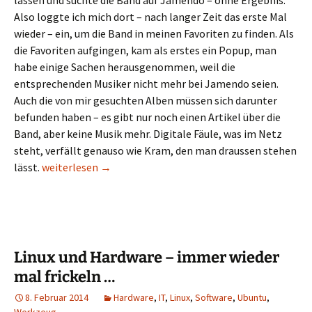
lassen und suchte die Band auf Jamendo – ohne Ergebnis.
Also loggte ich mich dort – nach langer Zeit das erste Mal
wieder – ein, um die Band in meinen Favoriten zu finden. Als
die Favoriten aufgingen, kam als erstes ein Popup, man
habe einige Sachen herausgenommen, weil die
entsprechenden Musiker nicht mehr bei Jamendo seien.
Auch die von mir gesuchten Alben müssen sich darunter
befunden haben – es gibt nur noch einen Artikel über die
Band, aber keine Musik mehr. Digitale Fäule, was im Netz
steht, verfällt genauso wie Kram, den man draussen stehen
Geschenkt ist geschenkt, wiedergenommen ist gestohle
lässt.
weiterlesen
→
Linux und Hardware – immer wieder
mal frickeln …
8. Februar 2014
Hardware
,
IT
,
Linux
,
Software
,
Ubuntu
,