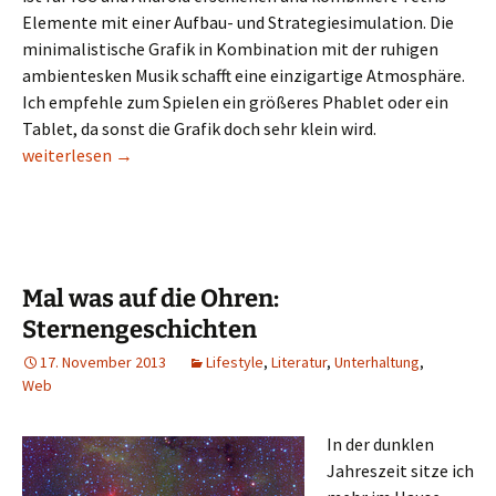
Elemente mit einer Aufbau- und Strategiesimulation. Die
minimalistische Grafik in Kombination mit der ruhigen
ambientesken Musik schafft eine einzigartige Atmosphäre.
Ich empfehle zum Spielen ein größeres Phablet oder ein
Tablet, da sonst die Grafik doch sehr klein wird.
Minimal im Weltraum – rymdkapsel für IOS und Android
weiterlesen
→
Mal was auf die Ohren:
Sternengeschichten
17. November 2013
Lifestyle
,
Literatur
,
Unterhaltung
,
Web
In der dunklen
Jahreszeit sitze ich