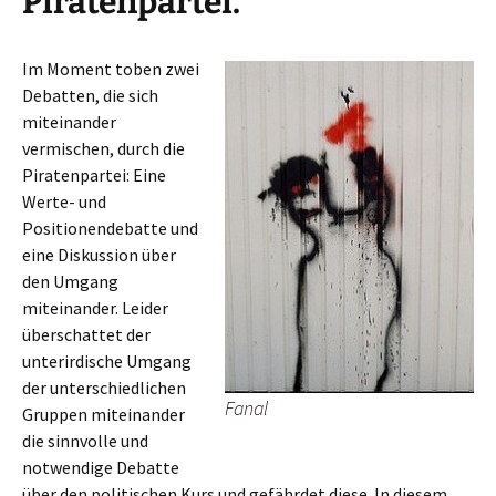
Piratenpartei.
Im Moment toben zwei
Debatten, die sich
miteinander
vermischen, durch die
Piratenpartei: Eine
Werte- und
Positionendebatte und
eine Diskussion über
den Umgang
miteinander. Leider
überschattet der
unterirdische Umgang
der unterschiedlichen
Fanal
Gruppen miteinander
die sinnvolle und
notwendige Debatte
über den politischen Kurs und gefährdet diese. In diesem