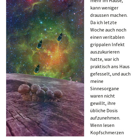
mehr im Hause,
kann weniger
draussen machen.
Da ich letzte
Woche auch noch
einen veritablen
grippalen Infekt
auszukurieren
hatte, war ich
praktisch ans Haus
gefesselt, und auch
meine
Sinnesorgane
waren nicht
gewillt, ihre
übliche Dosis
aufzunehmen.
Wenn lesen
Kopfschmerzen