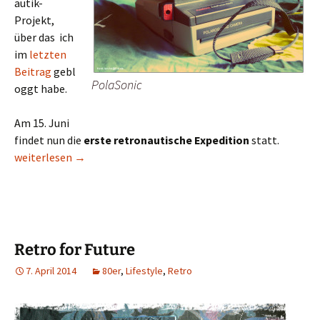
autik-
Projekt,
über das ich
im
letzten
Beitrag
gebl
PolaSonic
oggt habe.
Am 15. Juni
findet nun die
erste retronautische Expedition
statt.
Erste retronautische Expedition
weiterlesen
→
Retro for Future
7. April 2014
80er
,
Lifestyle
,
Retro