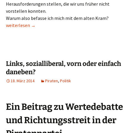
Herausforderungen stellen, die wir uns früher nicht
vorstellen konnten.
Warum also befasse ich mich mit dem alten Kram?
Retro for Future
weiterlesen
→
Links, sozialliberal, vorn oder einfach
daneben?
18. März 2014
Piraten
,
Politik
Ein Beitrag zu Wertedebatte
und Richtungsstreit in der