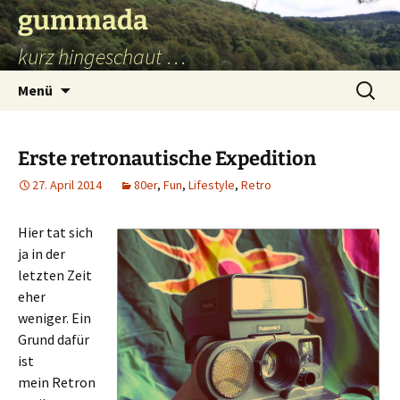
Zum
gummada
Inhalt
kurz hingeschaut …
springen
Suchen
Menü
nach:
Erste retronautische Expedition
27. April 2014
80er
,
Fun
,
Lifestyle
,
Retro
Hier tat sich
ja in der
letzten Zeit
eher
weniger. Ein
Grund dafür
ist
mein Retron